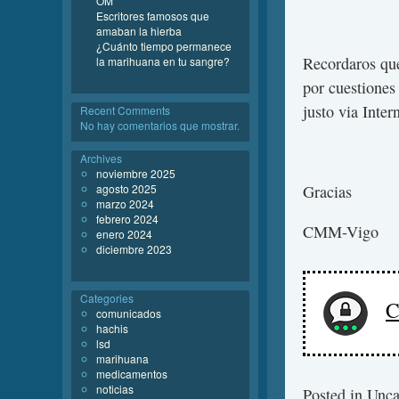
OM
Escritores famosos que
amaban la hierba
¿Cuánto tiempo permanece
Recordaros que
la marihuana en tu sangre?
por cuestiones
justo via Intern
Recent Comments
No hay comentarios que mostrar.
Archives
noviembre 2025
agosto 2025
Gracias
marzo 2024
febrero 2024
CMM-Vigo
enero 2024
diciembre 2023
Categories
C
comunicados
hachis
lsd
marihuana
medicamentos
noticias
Posted in
Unca