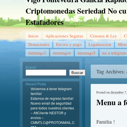
Criptomonedas Seriedad No cu
Estafadores
Inicio
Aplicaciones Seguras
Censura & Ley
C
Donaciones
Envios y pago
Legalizacion
Mens
metatags3
metatags4
metatags5
no a telegram
Buscar
Tag Archives:
Buscar
Recent Posts
Volvemos a tener telegram
Posted on
diciembre 7
familia!
Estamos de regreso familia!
Menu a f
Nuevo email de seguridad
para todos nuestros clientes
– AttCliente NESTOR y
envios –
Familia !
CMMTLC@PROTONMAIL.C