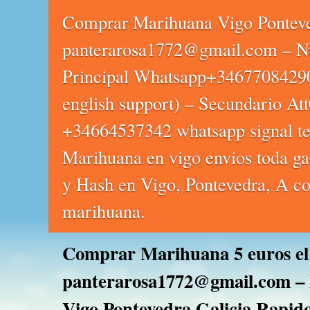
Comprar Marihuana Vigo Pontev
panterarosa1772@gmail.com – N
Principal Whatsapp+3467708429
english support) – Secundario Att
+34664537342 whatsapp signal te
Marihuana en vigo envios toda ga
y Hash en Vigo, Pontevedra, A co
marihuana.
Comprar Marihuana 5 euros el
panterarosa1772@gmail.com – 
Vigo Pontevedra Galicia Rapid