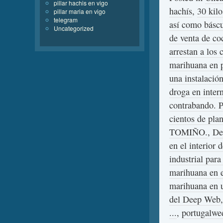
pillar hachis en vigo
hachís
,
30 kil
pillar maria en vigo
telegram
así como báscu
Uncategorized
de venta de co
arrestan a los 
marihuana en 
una instalació
droga en intern
contrabando. 
cientos de pl
TOMIÑO.
,
De
en el interior
industrial para
marihuana en e
marihuana en u
del Deep Web
...
,
portugalwe