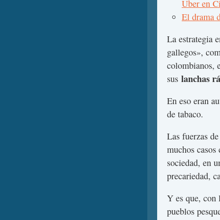
Uber en C
El drama d
La estrategia e
gallegos», com
colombianos, er
lanchas r
sus
En eso eran au
de tabaco.
Las fuerzas de
muchos casos c
sociedad, en u
precariedad, ca
Y es que, con 
pueblos pesqu