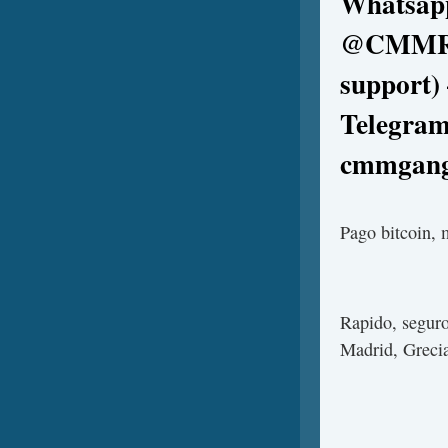
Whatsap
@CMMREP
support)
Telegra
cmmgang
Pago bitcoin, 
Rapido, seguro
Madrid, Greci