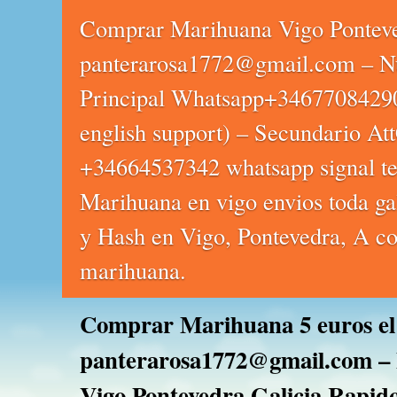
Comprar Marihuana Vigo Pontev
panterarosa1772@gmail.com – N
Principal Whatsapp+3467708429
english support) – Secundario Att
+34664537342 whatsapp signal te
Marihuana en vigo envios toda ga
y Hash en Vigo, Pontevedra, A co
marihuana.
Comprar Marihuana 5 euros el
panterarosa1772@gmail.com – 
Vigo Pontevedra Galicia Rapid