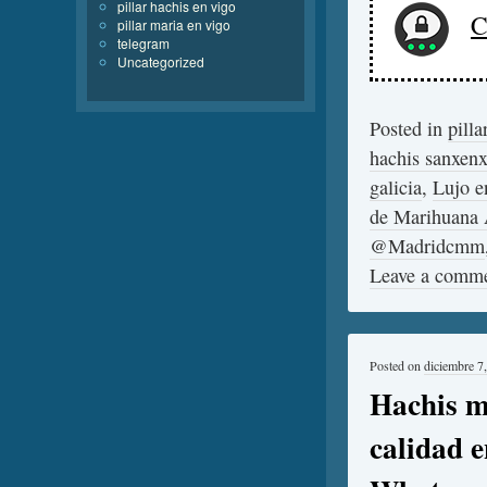
pillar hachis en vigo
C
pillar maria en vigo
telegram
Uncategorized
Posted in
pilla
hachis sanxen
galicia
,
Lujo e
de Marihuana
@Madridcmm
Leave a comm
Posted on
diciembre 7
Hachis m
calidad 