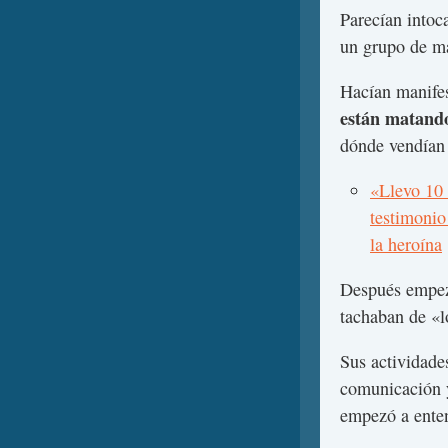
Parecían intoc
un grupo de m
Hacían manifes
están matando
dónde vendían
«Llevo 10 
testimonio
la heroína
Después empeza
tachaban de «l
Sus actividad
comunicación y
empezó a ente