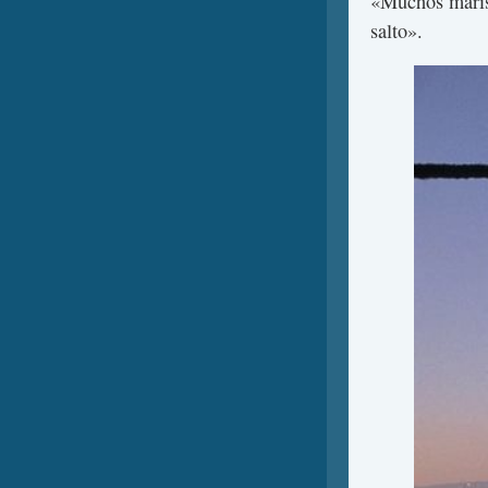
«Muchos marisc
salto».