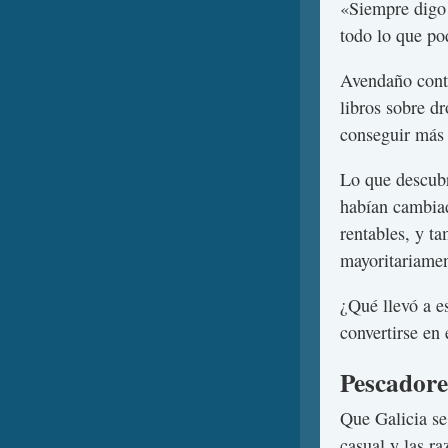
«Siempre digo 
todo lo que po
Avendaño contó
libros sobre d
conseguir más 
Lo que descubri
habían cambia
rentables, y ta
mayoritariame
¿Qué llevó a e
convertirse en 
Pescadore
Que Galicia se 
casual y las r