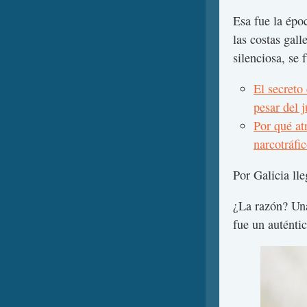
Esa fue la épo
las costas gal
silenciosa, se 
El secreto
pesar del 
Por qué at
narcotráfi
Por Galicia lle
¿La razón? Una
fue un auténtic