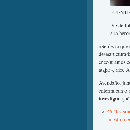
FUENTE
Pie de fo
a la hero
«Se decía que 
desestructura
encontramos c
atajar», dice 
Avendaño, junt
enfermaban o m
investigar
qué
Cuáles son
nuestro ce