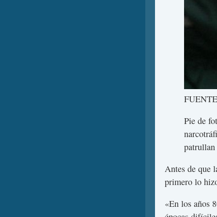
FUENTE
Pie de fo
narcotráf
patrullan
Antes de que l
primero lo hiz
«En los años 8
épocas difícile