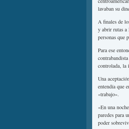
centroamerican
lavaban su din
A finales de l
y abrir rutas 
personas que p
Para ese enton
contrabandista
controlada, la 
Una aceptación
entendía que e
«trabajo».
«En una noche 
paredes para u
poder sobreviv