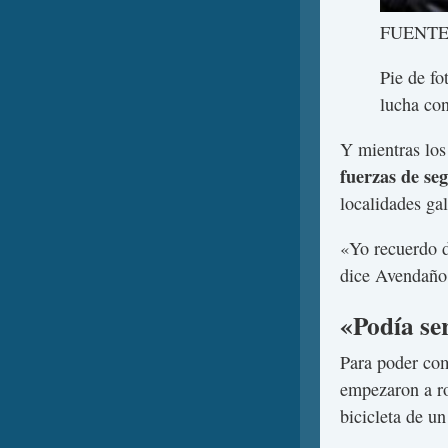
FUENTE
Pie de fo
lucha con
Y mientras los
fuerzas de se
localidades ga
«Yo recuerdo d
dice Avendañ
«Podía ser
Para poder com
empezaron a ro
bicicleta de 