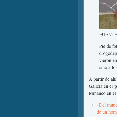
FUENTE
Pie de fo
drogodepe
vieron en
sino a lo
A partir de ah
p
Galicia en el
Miñanco en el 
«Del mundo
de un hom