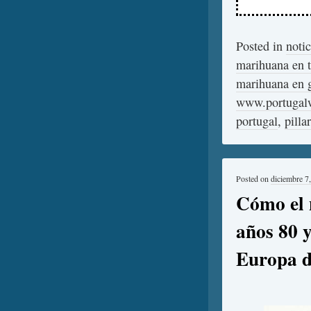
Posted in
notic
marihuana en t
marihuana en g
www.portugal
portugal
,
pilla
Posted on
diciembre 7
Cómo el n
años 80 y
Europa d