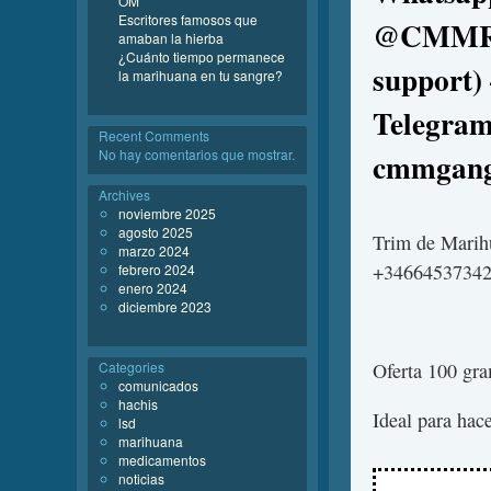
OM
Escritores famosos que
@CMMREP
amaban la hierba
¿Cuánto tiempo permanece
support)
la marihuana en tu sangre?
Telegra
Recent Comments
No hay comentarios que mostrar.
cmmgang
Archives
noviembre 2025
agosto 2025
Trim de Mari
marzo 2024
+3466453734
febrero 2024
enero 2024
diciembre 2023
Categories
Oferta 100 gr
comunicados
hachis
Ideal para hace
lsd
marihuana
medicamentos
noticias