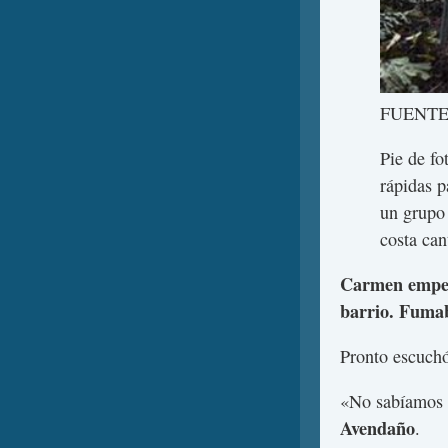
FUENTE
Pie de fo
rápidas p
un grupo 
costa can
Carmen empezó
barrio. Fumab
Pronto escuchó
«No sabíamos 
Avendaño
.