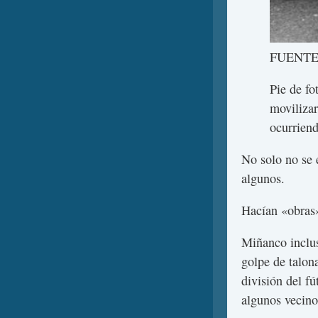
FUENTE
Pie de fo
movilizar
ocurriend
No solo no se 
algunos.
Hacían «obras»
Miñanco inclus
golpe de talona
división del f
algunos vecino