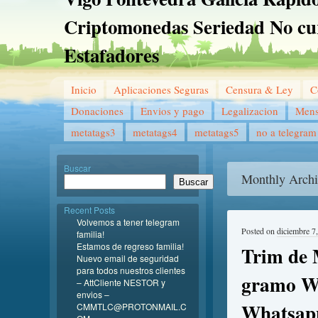
Criptomonedas Seriedad No cu
Estafadores
Inicio
Aplicaciones Seguras
Censura & Ley
C
Donaciones
Envios y pago
Legalizacion
Mens
metatags3
metatags4
metatags5
no a telegram
Buscar
Monthly Archi
Buscar
Recent Posts
Volvemos a tener telegram
Posted on
diciembre 7
familia!
Estamos de regreso familia!
Trim de 
Nuevo email de seguridad
para todos nuestros clientes
gramo W
– AttCliente NESTOR y
envios –
Whatsap
CMMTLC@PROTONMAIL.C