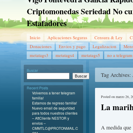
Criptomonedas Seriedad No cu
Estafadores
Inicio
Aplicaciones Seguras
Censura & Ley
C
Donaciones
Envios y pago
Legalizacion
Mens
metatags3
metatags4
metatags5
no a telegram
Buscar
Tag Archives:
Buscar
Recent Posts
Volvemos a tener telegram
Posted on
marzo 26, 
familia!
Estamos de regreso familia!
La marihu
Nuevo email de seguridad
para todos nuestros clientes
– AttCliente NESTOR y
envios –
A medida que l
CMMTLC@PROTONMAIL.C