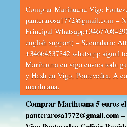
Comprar Marihuana Vigo Pontev
panterarosa1772@gmail.com – N
Principal Whatsapp+3467708429
english support) – Secundario Att
+34664537342 whatsapp signal te
Marihuana en vigo envios toda ga
y Hash en Vigo, Pontevedra, A co
marihuana.
Comprar Marihuana 5 euros el
panterarosa1772@gmail.com – 
Vigo Pontevedra Galicia Rapid