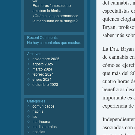
OM
del cannabis, n
Escritores famosos que
especialistas 
amaban la hierba
¿Cuánto tiempo permanece
quienes elogia
la marihuana en tu sangre?
Bryan, profeso
saber más sobre
Recent Comments
No hay comentarios que mostrar.
La Dra. Bryan 
Archives
de cannabis en
noviembre 2025
agosto 2025
cómo se ejerci
marzo 2024
que más del 8
febrero 2024
enero 2024
cuatro horas d
diciembre 2023
beneficios des
importante es 
Categories
experiencia de
comunicados
hachis
lsd
Independientem
marihuana
asociados con 
medicamentos
noticias