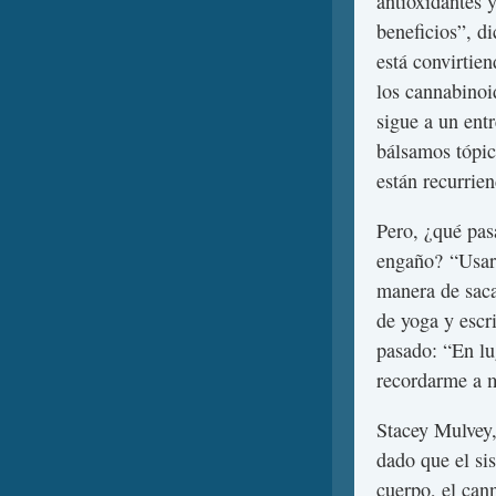
antioxidantes 
beneficios”, d
está convirtie
los cannabinoi
sigue a un ent
bálsamos tópic
están recurrie
Pero, ¿qué pasa
engaño? “Usar 
manera de sacar
de yoga y escr
pasado: “En lu
recordarme a 
Stacey Mulvey,
dado que el si
cuerpo, el cann