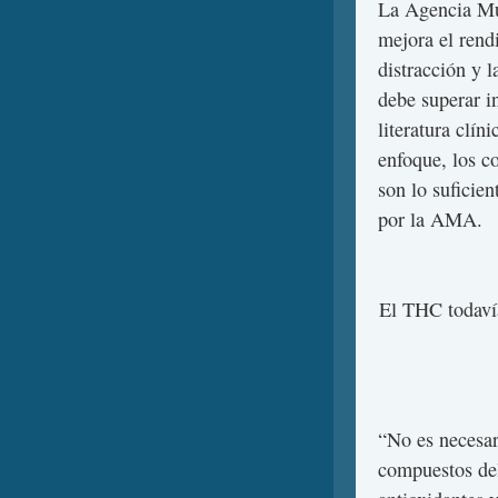
La Agencia Mu
mejora el rend
distracción y 
debe superar i
literatura clín
enfoque, los c
son lo suficie
por la AMA.
El THC todaví
“No es necesar
compuestos del