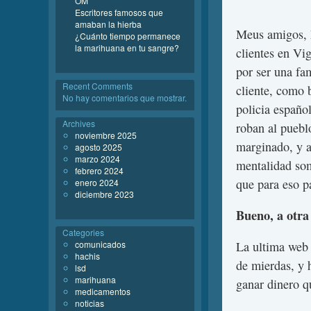
OM
Escritores famosos que
amaban la hierba
Meus amigos, M
¿Cuánto tiempo permanece
la marihuana en tu sangre?
clientes en Vi
por ser una fa
Recent Comments
cliente, como 
No hay comentarios que mostrar.
policia español
Archives
roban al pueblo
noviembre 2025
marginado, y a
agosto 2025
marzo 2024
mentalidad som
febrero 2024
que para eso 
enero 2024
diciembre 2023
Bueno, a otra
Categories
comunicados
La ultima web
hachis
de mierdas, y 
lsd
marihuana
ganar dinero q
medicamentos
noticias