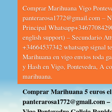
Comprar Marihuana Vigo Pontev
panterarosa1772@gmail.com – N
Principal Whatsapp+3467708429
english support) – Secundario Att
+34664537342 whatsapp signal te
Marihuana en vigo envios toda ga
y Hash en Vigo, Pontevedra, A co
marihuana.
Comprar Marihuana 5 euros el
panterarosa1772@gmail.com – 
Vigo Pontevedra Galicia Rapid