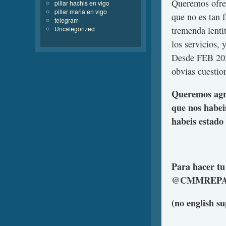
Queremos ofrec
pillar hachis en vigo
pillar maria en vigo
que no es tan f
telegram
Uncategorized
tremenda lenti
los servicios,
Desde FEB 202
obvias cuestio
Queremos agra
que nos habeis
habeis estado 
Para hacer t
@CMMREPART
(no english s