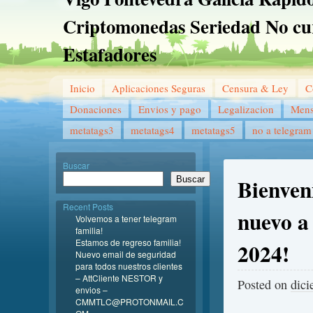
Criptomonedas Seriedad No cu
Estafadores
Inicio
Aplicaciones Seguras
Censura & Ley
C
Donaciones
Envios y pago
Legalizacion
Mens
metatags3
metatags4
metatags5
no a telegram
Buscar
Bienven
Buscar
Recent Posts
nuevo a
Volvemos a tener telegram
familia!
Estamos de regreso familia!
2024!
Nuevo email de seguridad
para todos nuestros clientes
– AttCliente NESTOR y
Posted on
dici
envios –
CMMTLC@PROTONMAIL.C