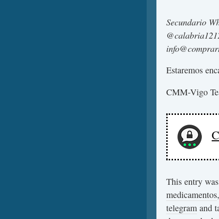
Secundario Wh
@calabria1212
info@comprar
Estaremos enca
CMM-Vigo T
C
This entry was
medicamentos
telegram
and t