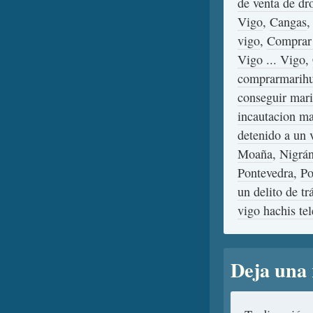
de venta de dr
Vigo
,
Cangas
vigo
,
Comprar 
Vigo ... Vigo
,
comprarmarih
conseguir mar
incautacion m
detenido a un 
Moaña
,
Nigrán
Pontevedra
,
Po
un delito de trá
vigo hachis te
Deja una 