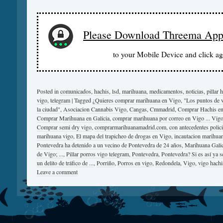
Please Download Threema Ap
to your Mobile Device and click ag
Posted in
comunicados
,
hachis
,
lsd
,
marihuana
,
medicamentos
,
noticias
,
pillar 
vigo
,
telegram
|
Tagged
¿Quieres comprar marihuana en Vigo
,
"Los puntos de v
la ciudad"
,
Asociacion Cannabis Vigo
,
Cangas
,
Cmmadrid
,
Comprar Hachis en
Comprar Marihuana en Galicia
,
comprar marihuana por correo en Vigo ... Vig
Comprar semi dry vigo
,
comprarmarihuanamadrid.com
,
con antecedentes polici
marihuana vigo
,
El mapa del trapicheo de drogas en Vigo
,
incautacion marihua
Pontevedra ha detenido a un vecino de Pontevedra de 24 años
,
Marihuana Galic
de Vigo; ...
,
Pillar porros vigo telegram
,
Pontevedra
,
Pontevedra? Si es así ya 
un delito de tráfico de ...
,
Porriño
,
Porros en vigo
,
Redondela
,
Vigo
,
vigo hachi
Leave a comment