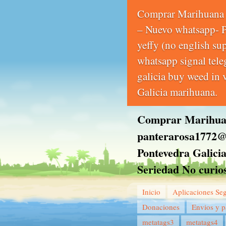
Comprar Marihuana 
– Nuevo whatsapp-
yeffy (no english s
whatsapp signal tel
galicia buy weed in 
Galicia marihuana.
Comprar Marihuan
panterarosa1772@
Pontevedra Galici
Seriedad No curio
Inicio
Aplicaciones Se
Donaciones
Envios y 
metatags3
metatags4