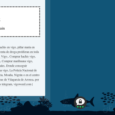
p
ain
hachis en vigo
,
pillar maria en
enta de droga proliferan en toda
 Vigo.
,
Comprar hachis vigo
,
o
,
Comprar marihuana vigo
,
ales
,
Donde conseguir
na vigo
,
La Policía Nacional de
ia
,
Moaña
,
Nigrán o en el centro
seas de Vilagarcía de Arousa
,
por
s telegram
,
vigoweed.com
|