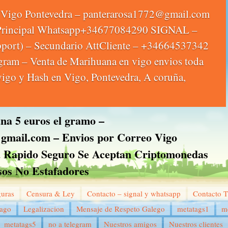
Vigo Pontevedra – panterarosa1772@gmail.com
 Principal Whatsapp+34677084290 SIGNAL –
upport) – Secundario AttCliente – +34664537342
egram – Venta de Marihuana en vigo envios toda
vigo y Hash en Vigo, Pontevedra, A coruña,
a 5 euros el gramo –
gmail.com – Envios por Correo Vigo
a Rapido Seguro Se Aceptan Criptomonedas
sos No Estafadores
guras
Censura & Ley
Contacto – signal y whatsapp
Contacto 
pago
Legalizacion
Mensaje de Respeto Galego
metatags1
m
metatags5
no a telegram
Nuestros amigos
Nuestros clientes