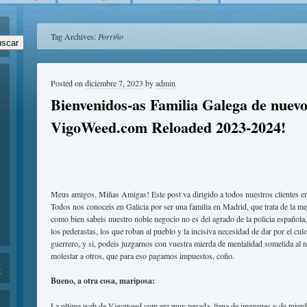
Tag Archives:
Porriño
scar
Posted on
diciembre 7, 2023
by
admin
Bienvenidos-as Familia Galega de nuevo
VigoWeed.com Reloaded 2023-2024!
Meus amigos, Miñas Amigas! Este post va dirigido a todos nuestros clientes en
Todos nos conoceis en Galicia por ser una familia en Madrid, que trata de la mej
como bien sabeis nuestro noble negocio no es del agrado de la policia española, 
los pederastas, los que roban al pueblo y la incisiva necesidad de dar por el culo
guerrero, y si, podeis juzgarnos con vuestra mierda de mentalidad sometida al 
molestar a otros, que para eso pagamos impuestos, coño.
.
Bueno, a otra cosa, mariposa:
La ultima web de Vigoweed.com era muy pesada, llena de imagenes y de mierd