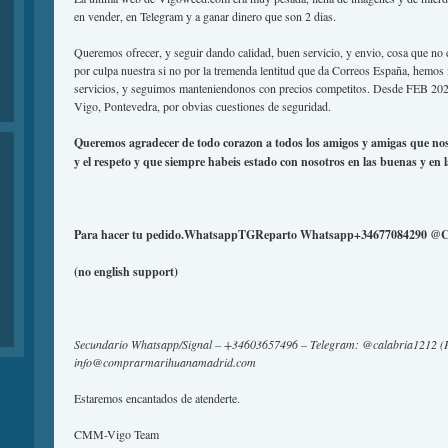
en vender, en Telegram y a ganar dinero que son 2 dias.
Queremos ofrecer, y seguir dando calidad, buen servicio, y envio, cosa que no e
por culpa nuestra si no por la tremenda lentitud que da Correos España, hemos 
servicios, y seguimos manteniendonos con precios competitos. Desde FEB 202
Vigo, Pontevedra, por obvias cuestiones de seguridad.
Queremos agradecer de todo corazon a todos los amigos y amigas que nos 
y el respeto y que siempre habeis estado con nosotros en las buenas y en 
Para hacer tu pedido.WhatsappTGReparto Whatsapp+34677084290 
(no english support)
Secundario Whatsapp/Signal – +34603657496 – Telegram: @calabria1212 (
info@comprarmarihuanamadrid.com
Estaremos encantados de atenderte.
CMM-Vigo Team