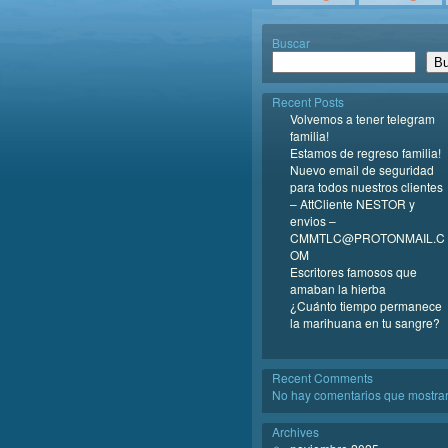
Buscar
Bu
Recent Posts
Volvemos a tener telegram
familia!
Estamos de regreso familia!
Nuevo email de seguridad
para todos nuestros clientes
– AttCliente NESTOR y
envios –
CMMTLC@PROTONMAIL.C
OM
Escritores famosos que
amaban la hierba
¿Cuánto tiempo permanece
la marihuana en tu sangre?
Recent Comments
No hay comentarios que mostrar
Archives