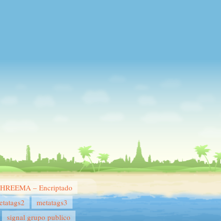
THREEMA – Encriptado
etatags2
metatags3
signal grupo publico