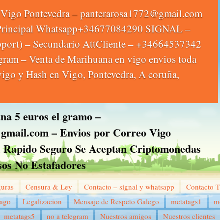
Vigo Pontevedra – panterarosa1772@gmail.com
 Principal Whatsapp+34677084290 SIGNAL –
upport) – Secundario AttCliente – +34664537342
egram – Venta de Marihuana en vigo envios toda
vigo y Hash en Vigo, Pontevedra, A coruña,
a 5 euros el gramo –
gmail.com – Envios por Correo Vigo
a Rapido Seguro Se Aceptan Criptomonedas
sos No Estafadores
guras
Censura & Ley
Contacto – signal y whatsapp
Contacto 
pago
Legalizacion
Mensaje de Respeto Galego
metatags1
m
metatags5
no a telegram
Nuestros amigos
Nuestros clientes