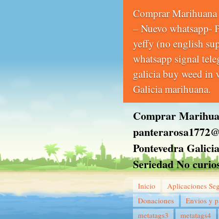
Comprar Marihuana 
– Nuevo whatsapp-
yeffy (no english s
whatsapp signal tel
galicia buy weed in 
Galicia marihuana.
Comprar Marihuan
panterarosa1772@
Pontevedra Galici
Seriedad No curio
Inicio
Aplicaciones Se
Donaciones
Envios y 
metatags3
metatags4