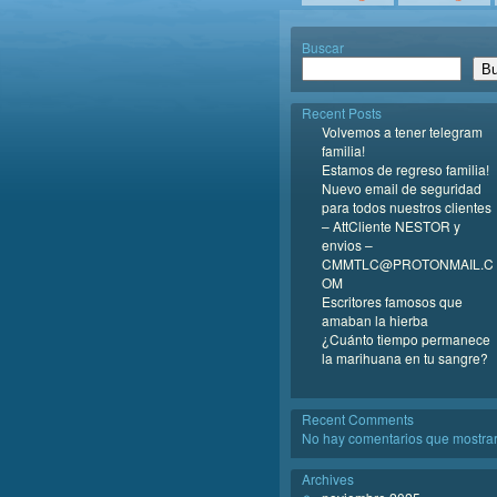
Buscar
Bu
Recent Posts
Volvemos a tener telegram
familia!
Estamos de regreso familia!
Nuevo email de seguridad
para todos nuestros clientes
– AttCliente NESTOR y
envios –
CMMTLC@PROTONMAIL.C
OM
Escritores famosos que
amaban la hierba
¿Cuánto tiempo permanece
la marihuana en tu sangre?
Recent Comments
No hay comentarios que mostrar
Archives