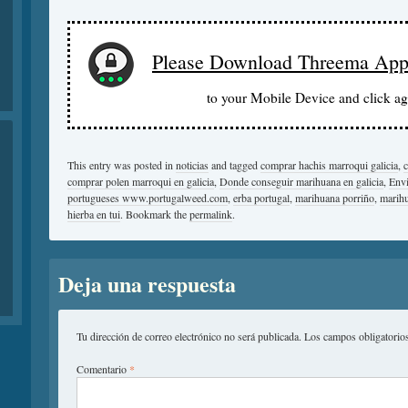
Please Download Threema Ap
to your Mobile Device and click ag
This entry was posted in
noticias
and tagged
comprar hachis marroqui galicia
,
c
comprar polen marroqui en galicia
,
Donde conseguir marihuana en galicia
,
Envi
portugueses www.portugalweed.com
,
erba portugal
,
marihuana porriño
,
marihu
hierba en tui
. Bookmark the
permalink
.
Deja una respuesta
Tu dirección de correo electrónico no será publicada.
Los campos obligatorio
Comentario
*