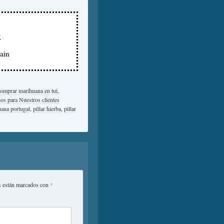
p
ain
omprar marihuana en tui
,
os para Nuestros clientes
ana portugal
,
pillar hierba
,
pillar
s están marcados con
*