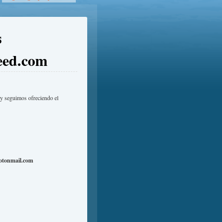
s
eed.com
 seguimos ofreciendo el
otonmail.com