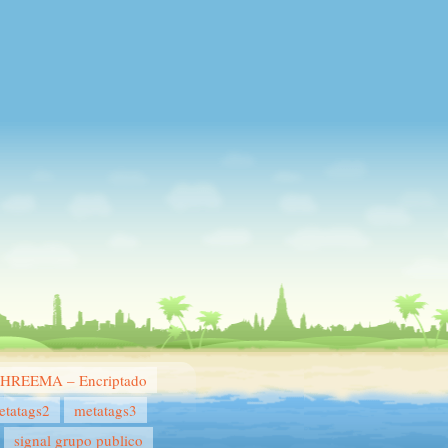
THREEMA – Encriptado
etatags2
metatags3
signal grupo publico