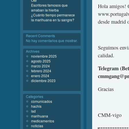
OM
Escritores famosos que
Hola amigos! 
amaban la hierba
www.portugalw
¿Cuánto tiempo permanece
la marihuana en tu sangre?
desde madrid o
Recent Comments
No hay comentarios que mostrar.
Seguimos envi
Archives
calidad.
noviembre 2025
agosto 2025
marzo 2024
Telegram (Be
febrero 2024
cmmgang@pro
enero 2024
diciembre 2023
Gracias
Categories
comunicados
hachis
lsd
CMM-vigo
marihuana
medicamentos
noticias