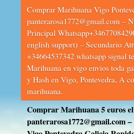
Comprar Marihuana Vigo Pontev
panterarosa1772@gmail.com – N
Principal Whatsapp+3467708429
english support) – Secundario Att
+34664537342 whatsapp signal te
Marihuana en vigo envios toda ga
y Hash en Vigo, Pontevedra, A co
marihuana.
Comprar Marihuana 5 euros el
panterarosa1772@gmail.com – 
Vigo Pontevedra Galicia Rapid