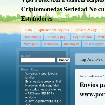
Criptomonedas Seriedad No cu
Estafadores
Inicio
Aplicaciones Seguras
Censura & Ley
C
Donaciones
Envios y pago
Legalizacion
Mens
metatags3
metatags4
metatags5
no a telegram
Buscar
Tag Archives:
Buscar
Recent Posts
Volvemos a tener telegram
Posted on
diciembre 7
familia!
Estamos de regreso familia!
Envios p
Nuevo email de seguridad
para todos nuestros clientes
www.por
– AttCliente NESTOR y
envios –
CMMTLC@PROTONMAIL.C